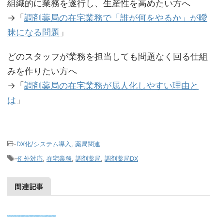
組織的に業務を遂行し、生産性を高めたい方へ
→「
調剤薬局の在宅業務で「誰が何をやるか」が曖
昧になる問題
」
どのスタッフが業務を担当しても問題なく回る仕組
みを作りたい方へ
→「
調剤薬局の在宅業務が属人化しやすい理由と
は
」
-
DX化/システム導入
,
薬局関連
-
例外対応
,
在宅業務
,
調剤薬局
,
調剤薬局DX
関連記事