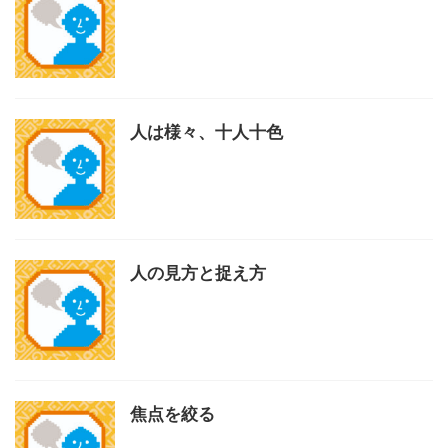
人は様々、十人十色
人の見方と捉え方
焦点を絞る