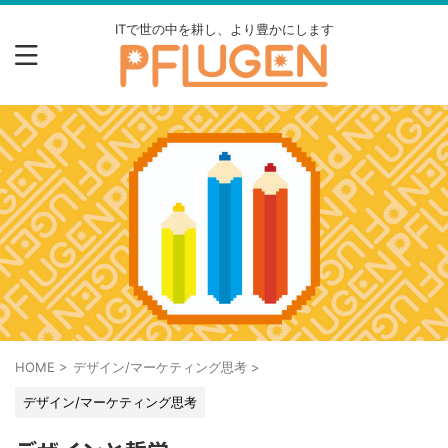
ITで世の中を耕し、より豊かにします
HOME
>
デザイン/マーケティング思考
>
デザイン/マーケティング思考