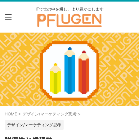
ITで世の中を耕し、より豊かにします
HOME
>
デザイン/マーケティング思考
>
デザイン/マーケティング思考