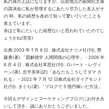
私の身の上話になりますが、以前地元の新聞社主催
の講演会に私が登壇するにあたり尽力した友人がそ
の 時、私の経歴を改めて知って驚いていたことを
覚えています。
余ほど私にたいした経歴ないと思われていたのでし
ょうかね(苦笑)
出典:2003 年 1 月 8 日 . 株式会社ナツメ社(刊). 齊
藤勇(著).「図解雑学 人間関係の心理学」・2006 年
8 月 4 日 . 株式会社草思社(刊). ロバート・レヴィ
ーン(著). 忠平美幸(訳)「あなたもこうしてダマ さ
れる」・2022 年 7 月 12 日株式会社ダイアモンド
社(刊). きぐち(著).「ブログで 5 憶円稼いだ方法」
今回もデザインとマーケティングブログにお付き合
いして頂き、誠にありがとうございました。