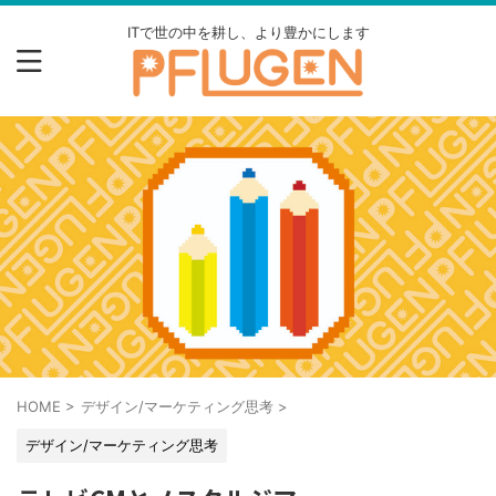
ITで世の中を耕し、より豊かにします
HOME
>
デザイン/マーケティング思考
>
デザイン/マーケティング思考