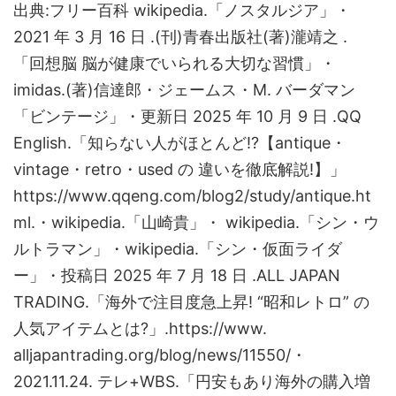
出典:フリー百科 wikipedia.「ノスタルジア」・
2021 年 3 月 16 日 .(刊)青春出版社(著)瀧靖之 .
「回想脳 脳が健康でいられる大切な習慣」・
imidas.(著)信達郎・ジェームス・M. バーダマン
「ビンテージ」・更新日 2025 年 10 月 9 日 .QQ
English.「知らない人がほとんど!?【antique・
vintage・retro・used の 違いを徹底解説!】」
https://www.qqeng.com/blog2/study/antique.ht
ml.・wikipedia.「山崎貴」・ wikipedia.「シン・ウ
ルトラマン」・wikipedia.「シン・仮面ライダ
ー」・投稿日 2025 年 7 月 18 日 .ALL JAPAN
TRADING.「海外で注目度急上昇! “昭和レトロ” の
人気アイテムとは?」.https://www.
alljapantrading.org/blog/news/11550/・
2021.11.24. テレ+WBS.「円安もあり海外の購入増