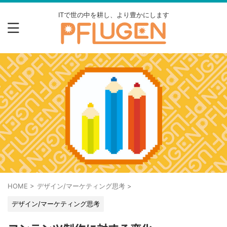
ITで世の中を耕し、より豊かにします
HOME
>
デザイン/マーケティング思考
>
デザイン/マーケティング思考