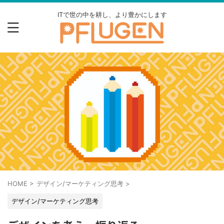
ITで世の中を耕し、より豊かにします
HOME
>
デザイン/マーケティング思考
>
デザイン/マーケティング思考