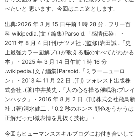
べたいと 思います、今回はここ迄とします。
出典:2026 年 3 月 15 日午前 1 時 28 分 . フリー百
科 wikipedia.(文 / 編集)Parsoid.「感情伝染」・
2011 年 8 月 4 日(刊)ナツメ社 .(監修)岩田誠 .「史
上最強カラー図解プロが教える脳のすべてがわかる
本」・2025 年 3 月 14 日午前 1 時 16 分
.wikipedia.(文 / 編集)Parsoid.「ミラーニューロ
ン」・2013 年 11 月 22 日 .(刊) フォレスト出版株
式会社 .(著)中井英史 .「人の心を操る催眠術:ブレイ
ンハック」・2016 年 8 月 2 日 .(刊)株式会社飛鳥新
社 .(著)清水健二 .「0.2 秒のホンネ 顔色をうかうは
正解だった!微表情を見抜く技術」・
今回もヒューマンススキルブログにお付き合いして